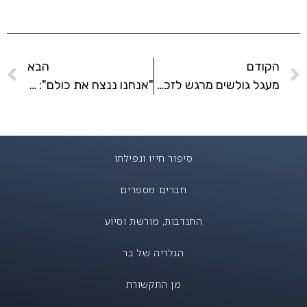
הקודם
הבא
מעגל גולשים מרגש לזכרו של רס"ן בר פלח ז"ל
"אנחנו ננצח את כולם": משפחתו של בר פלח נפרדת
סיפור חייו ונפילתו
חברים מספרים
התנדבות, מורשת וסיוע
הגלריה של בר
מן התקשורת