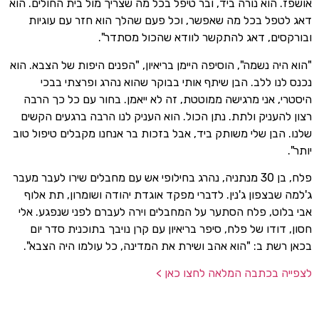
אושפז. הוא נורה ביד, ובר טיפל בכל מה שצריך מול בית החולים. הוא
דאג לטפל בכל מה שאפשר, וכל פעם שהלך הוא חזר עם עוגיות
ובורקסים, דאג להתקשר לוודא שהכול מסתדר".
"הוא היה נשמה", הוסיפה היימן בריאיון, "הפנים היפות של הצבא. הוא
נכנס לנו ללב. הבן שיתף אותי בבוקר שהוא נהרג ופרצתי בבכי
היסטרי, אני מרגישה ממוטטת, זה לא ייאמן. בחור עם כל כך הרבה
רצון להעניק ולתת. נתן הכול. הוא העניק לנו הרבה ברגעים הקשים
שלנו. הבן שלי משותק ביד, אבל בזכות בר אנחנו מקבלים טיפול טוב
יותר".
פלח, בן 30 מנתניה, נהרג בחילופי אש עם מחבלים שירו לעבר מעבר
ג'למה שבצפון ג'נין. לדברי מפקד אוגדת יהודה ושומרון, תת אלוף
אבי בלוט, פלח הסתער על המחבלים וירה לעברם לפני שנפגע. אלי
חסון, דודו של פלח, סיפר בריאיון עם קרן נויבך בתוכנית סדר יום
בכאן רשת ב: "הוא אהב ושירת את המדינה, כל עולמו היה הצבא".
לצפייה בכתבה המלאה לחצו כאן >