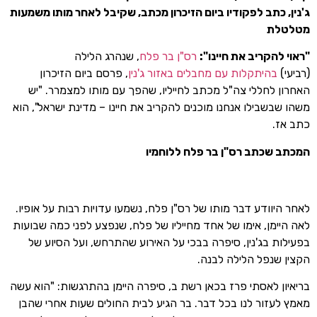
ג'נין, כתב לפקודיו ביום הזיכרון מכתב, שקיבל לאחר מותו משמעות
מטלטלת
"ראוי להקריב את חיינו":
רס"ן בר פלח
, שנהרג הלילה
(רביעי)
בהיתקלות עם מחבלים באזור ג'נין
, פרסם ביום הזיכרון
האחרון לחללי צה"ל מכתב לחייליו, שהפך עם מותו למצמרר. "יש
משהו שבשבילו אנחנו מוכנים להקריב את חיינו – מדינת ישראל", הוא
כתב אז.
המכתב שכתב רס"ן בר פלח ללוחמיו
לאחר היוודע דבר מותו של רס"ן פלח, נשמעו עדויות רבות על אופיו.
לאה היימן, אימו של אחד מחייליו של פלח, שנפצע לפני כמה שבועות
בפעילות בג'נין, סיפרה בבכי על האירוע שהתרחש, ועל הסיוע של
הקצין שנפל הלילה לבנה.
בריאיון לאסתי פרז בכאן רשת ב, סיפרה היימן בהתרגשות: "הוא עשה
מאמץ לעזור לנו בכל דבר. בר הגיע לבית החולים שעות אחרי שהבן