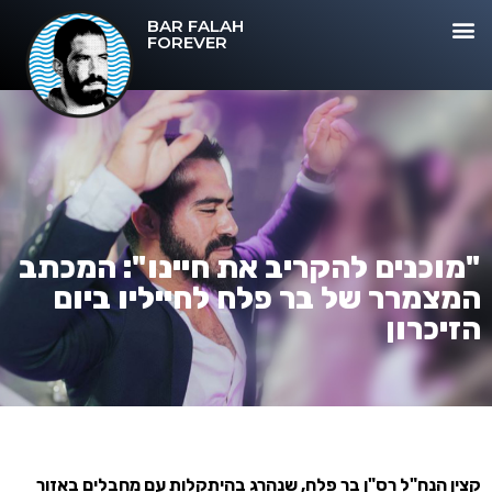
BAR FALAH
FOREVER
"מוכנים להקריב את חיינו": המכתב
המצמרר של בר פלח לחייליו ביום
הזיכרון
קצין הנח"ל רס"ן בר פלח, שנהרג בהיתקלות עם מחבלים באזור